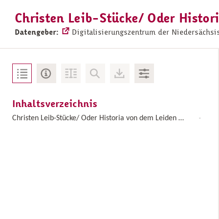
Datengeber:
Digitalisierungszentrum der Niedersächsischen St
Inhaltsverzeichnis
Christen Leib-Stücke/ Oder Historia von dem Leiden Christi/ Also auffgesetzet und abgefasset/ daß ein iedes Gesetz einen Theil von der Historien und ...
-