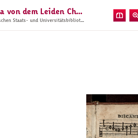
Christen Leib-Stücke/ Oder Historia von dem Leiden Christi/ Also auffgesetzet und abgefasset/ daß ein iedes Gesetz einen Theil von der Historien und desselben Theils Nutzen zugleich in sich begreifft
aats- und Universitätsbibliothek Göttingen